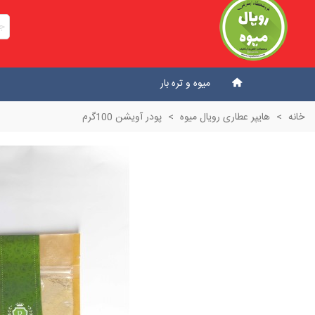
میوه و تره بار
خانه
>
هایپر عطاری رویال میوه
>
پودر آویشن 100گرم