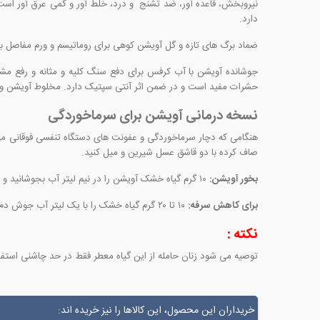
دارد.
ضماد برگ های تازه و گل آویشن کوهی برای روماتیسم و ورم مفاصل بسیا
جوشانده آویشن با آب کرفس برای دفع سنگ کلیه و مثانه و رفع مش
حشرات مفید است و در ضمن اثر آنتی سپتیک دارد. مخلوط آویشن و زی
نسخه درمانی آویشن برای سرماخوردگی
هنگامی که دچار سرماخوردگی و عفونت های دستگاه تنفسی فوقانی می
صاف کرده با دو قاشق عسل شیرین و میل کنید.
بخور آویشن:
۱۰ گرم گیاه خشک آویشن را در نیم لیتر آب بجوشانید و بخور حاصل از آن را استنشاق کنید.
برای کاهش سرفه:
۱۰ تا ۲۰ گرم گیاه خشک را با یک لیتر آب جوش دم کنید و از آن روزی سه فنجان صبح، ظهر و شب بنوشید؛ در صورت تلخ بودن می توان با آب رقیق شده یا عسل مصرف کرد.
نکته :
توصیه می شود زنان حامله از این گیاه معطر فقط در حد چاشنی استفاد
خریداران این محصول، این کالاها را نیز خریده اند: