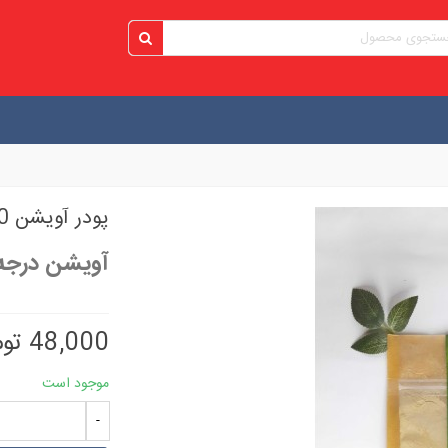
پودر آویشن 100گرم
آویشن درجه
48,000 تومان
موجود است
-