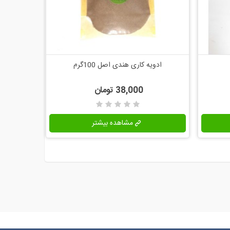
ادویه کاری هندی اصل 100گرم
اضافه به مقایسه
38,000 تومان
مشاهده بیشتر