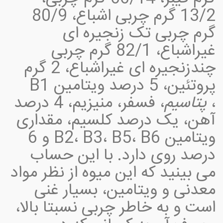
13/2 گرم چربی اشباع، 80/9
گرم چربی تک زنجیره ای
غیراشباع، 82/1 گرم چربی
چندزنجیره ای غیراشباع، 2 گرم
پروتئین، 5 درصد ویتامین B1
،
پتاسیم
، فسفر، منیزیم، 4 درصد
آهن، یک درصد کلسیم، مقداری
ویتامین B2، B3، B5، B6 و 6
درصد روی دارد. با این حساب
می بینید که این میوه از نظر مواد
معدنی و ویتامین، بسیار غنی
است و به خاطر چربی نسبتا بالا،