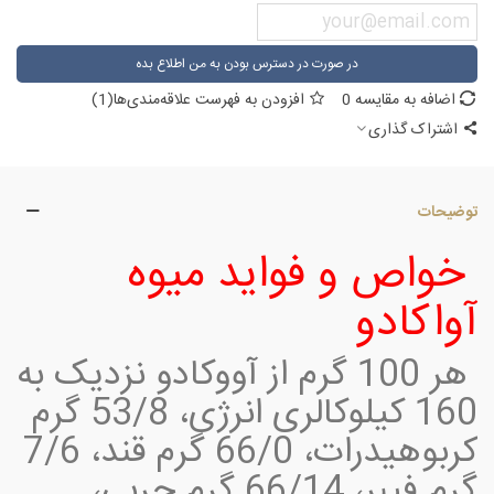
در صورت در دسترس بودن به من اطلاع بده
اضافه به مقایسه
0
افزودن به فهرست علاقه‌مندی‌ها
(
1
)
اشتراک گذاری
توضیحات
خواص و فواید میوه
آواکادو
هر 100 گرم از آووکادو نزدیک به
160 کیلوکالری انرژی، 53/8 گرم
کربوهیدرات، 66/0 گرم قند، 7/6
گرم فیبر، 66/14 گرم چربی،